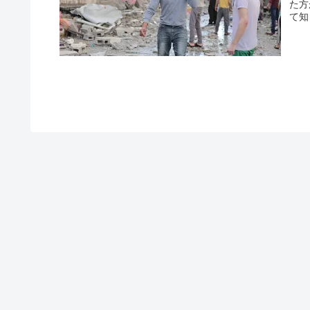
た方
て知