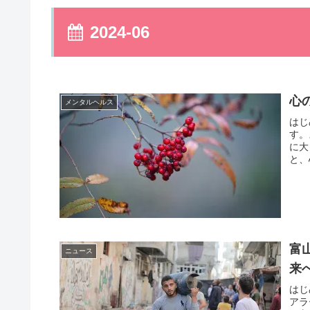
2024-06
心
メンタルヘルス
はじ
す。
に大
と、
富
ニュース
来
はじ
アラ