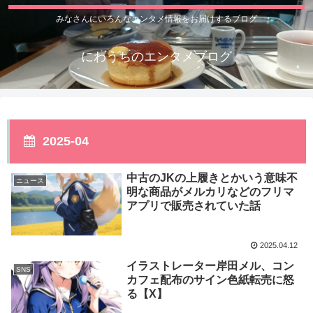
みなさんにいろんなエンタメ情報をお届けするブログ
にわうちのエンタメブログ
2025-04
中古のJKの上履きとかいう意味不
ニュース
明な商品がメルカリなどのフリマ
アプリで販売されていた話
2025.04.12
イラストレーター岸田メル、コン
SNS
カフェ配布のサイン色紙転売に怒
る【X】