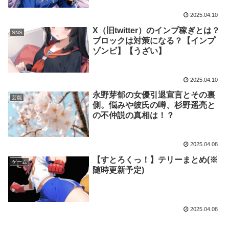
2025.04.10
X（旧twitter）のインプ稼ぎとは？
SNS
ブロックは対策になる？【インプ
ゾンビ】【うざい】
2025.04.10
永野芽郁の女優引退宣言とその裏
芸能
側。悩みや彼氏の噂、杉野遥亮と
の不仲説の真相は！？
2025.04.08
【すとろくっ！】テリーまとめ(※
ゲーム
随時更新予定)
2025.04.08