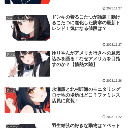
2023.11.27
ドンキの着るこたつが話題！動け
ショッピング
るこたつに進化した防寒の最新ト
レンド！気になる値段は？
2023.11.27
ゆりやんがアメリカ行きへの意気
テレビ
込みを語る！なぜアメリカを目指
すのか？【情熱大陸】
2023.11.26
永瀬廉と北村匠海のモニタリング
テレビ
ロケ地の場所はどこ？ファミレス
店員に変装！
2023.11.22
羽生結弦の好きな動物は？ペット
スポーツ