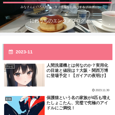
みなさんにいろんなエンタメ情報をお届けするブログ
にわうちのエンタメブログ
2023-11
人間洗濯機とは何なのか？実用化
テレビ
の目途と値段は？大阪・関西万博
に登場予定！【ガイアの夜明け】
2023.11.30
保護猫という名の家族が4匹も増え
動物
たしょこたん、完璧で究極のアイ
ドルにご満悦！