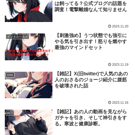
は飼ってる？公式ブログの話題を
調査！電撃離婚なんて知りません
2023.11.20
【刺激強め】うつ状態でも強引に
メンタルヘルス
やる気を引き出す！怒りを燃やす
最強のマインドセット
2023.11.19
【雑記】X(旧twitter)で人気のあの
SNS
人のおさるのジョージ紹介に腹筋
を破壊された話
2023.11.16
【雑記】あの人の動画を見ながら
雑記
ガチャを引き、そして神引きをす
る。寒波と健康診断。