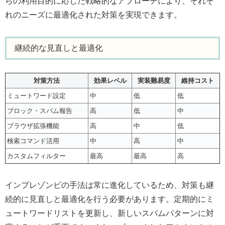
らの利用目的に応じた戦略的なアプローチにより、それぞ
れのニーズに最適化された対策を実現できます。
継続的な見直しと最適化
対策方法
効果レベル
実装難易度
維持コスト
ミュートワード設定
中
低
低
ブロック・スパム報告
高
低
中
ブラウザ拡張機能
高
中
低
検索コマンド活用
中
高
中
カスタムフィルター
最高
最高
高
インプレゾンビの手法は常に進化しているため、対策も継
続的に見直しと最適化を行う必要があります。定期的にミ
ュートワードリストを更新し、新しいスパムパターンに対