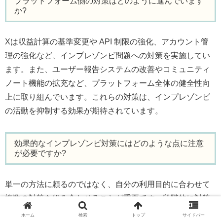
プラットフォーム側の対策はどのように進んでいます
か?
Xは収益計算の基準変更や API 制限の強化、アカウント管
理の強化など、インプレゾンビ問題への対策を実施してい
ます。また、ユーザー報告システムの改善やコミュニティ
ノート機能の拡充など、プラットフォーム全体の健全性向
上に取り組んでいます。これらの対策は、インプレゾンビ
の活動を抑制する効果が期待されています。
効果的なインプレゾンビ対策にはどのような点に注意
が必要ですか?
単一の方法に頼るのではなく、自分の利用目的に合わせて
複数の対策を組み合わせることが重要です。段階的に対策
を実装し、その効果を評価しながら最適化することで、よ
ホーム
検索
トップ
サイドバー