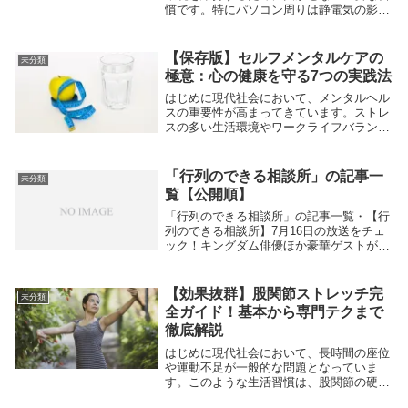
慣です。特にパソコン周りは静電気の影響
でホコリが集まりやすく、放置すると作業
効率の低下や機器の故障にもつながりかね
ません。現代のリモートワークが普及した
【保存版】セルフメンタルケアの
未分類
社会において...
極意：心の健康を守る7つの実践法
はじめに現代社会において、メンタルヘル
スの重要性が高まってきています。ストレ
スの多い生活環境やワークライフバランス
の崩れなどが、心身の健康を脅かす要因と
なっています。このようななか、自分自身
でメンタルヘルスを守るための「セルフメ
「行列のできる相談所」の記事一
未分類
ンタルケア」...
覧【公開順】
「行列のできる相談所」の記事一覧・【行
列のできる相談所】7月16日の放送をチェ
ック！キングダム俳優ほか豪華ゲストが目
白押し！・【行列のできる相談所】ヘアカ
ラーが映える高畑充希が選ぶ街中華！趣味
は食べること？・二宮和也が特別MC！バ
【効果抜群】股関節ストレッチ完
未分類
スケワール...
全ガイド！基本から専門テクまで
徹底解説
はじめに現代社会において、長時間の座位
や運動不足が一般的な問題となっていま
す。このような生活習慣は、股関節の硬直
化を引き起こし、姿勢の悪化やけがのリス