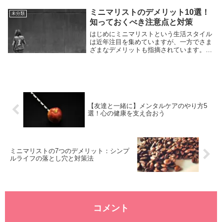
クを高めてしまいます。本日は、股関節の
柔軟性を高め、健康的な毎日を過ごすため
ミニマリストのデメリット10選！
未分類
のストレッチ方...
知っておくべき注意点と対策
はじめにミニマリストという生活スタイル
は近年注目を集めていますが、一方でさま
ざまなデメリットも指摘されています。こ
の記事では、ミニマリストになることのデ
メリットについて、さまざまな側面から検
証していきます。ミニマリストを実践する
うえでの注意...
【友達と一緒に】メンタルケアのやり方5
選！心の健康を支え合おう
ミニマリストの7つのデメリット：シンプ
ルライフの落とし穴と対策法
コメント