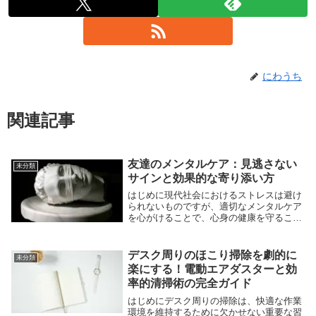
にわうち
関連記事
友達のメンタルケア：見逃さない
未分類
サインと効果的な寄り添い方
はじめに現代社会におけるストレスは避け
られないものですが、適切なメンタルケア
を心がけることで、心身の健康を守ること
ができます。特に友人関係は、私たちの精
神衛生にとって大きな影響を与えます。本
記事では、友達のメンタルヘルスケアにつ
デスク周りのほこり掃除を劇的に
未分類
いて、さまざ...
楽にする！電動エアダスターと効
率的清掃術の完全ガイド
はじめにデスク周りの掃除は、快適な作業
環境を維持するために欠かせない重要な習