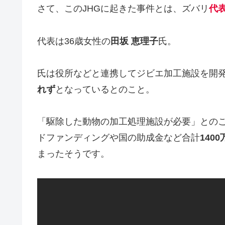
さて、このJHGに起きた事件とは、ズバリ
代
代表は36歳女性の
田坂 恵理子
氏。
氏は役所などと連携してジビエ加工施設を開
れず
となっているとのこと。
「駆除した動物の加工処理施設が必要」とのこと
ドファンディングや国の助成金など合計
140
まったそうです。